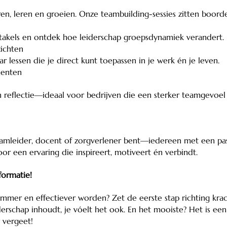
ren, leren en groeien. Onze teambuilding-sessies zitten boord
els en ontdek hoe leiderschap groepsdynamiek verandert.
ichten
essen die je direct kunt toepassen in je werk én je leven.
enten
 reflectie—ideaal voor bedrijven die een sterker teamgevoel 
amleider, docent of zorgverlener bent—iedereen met een pass
 een ervaring die inspireert, motiveert én verbindt.
formatie!
slimmer en effectiever worden? Zet de eerste stap richting krach
derschap inhoudt, je vóelt het ook. En het mooiste? Het is ee
 vergeet!