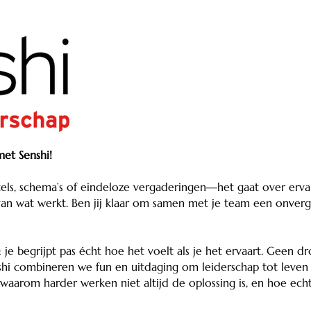
met Senshi!
itels, schema’s of eindeloze vergaderingen—het gaat over erva
n wat werkt. Ben jij klaar om samen met je team een onverge
: je begrijpt pas écht hoe het voelt als je het ervaart. Geen d
Senshi combineren we fun en uitdaging om leiderschap tot lev
 waarom harder werken niet altijd de oplossing is, en hoe ech